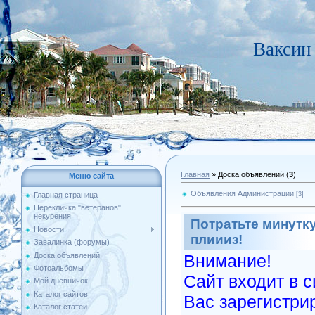
Ваксин 
Главная
»
Доска объявлений
(
3
)
Меню сайта
Объявления Администрации
[3]
Главная страница
Перекличка "ветеранов"
некурения
Потратьте минутку
Новости
плиииз!
Завалинка (форумы)
Доска объявлений
Внимание!
Фотоальбомы
Сайт входит в 
Мой дневничок
Каталог сайтов
Вас зарегистри
Каталог статей