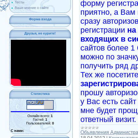
форму регистра
Тесты
Ваше мнение о сайте
приятно, а Вам 
сразу авторизо
Форма входа
регистрации
на
Друзья, не курите!
входящих в си
сайтов более 1 
можно по значк
получить ряд д
Тех же посетит
зарегистриров
прошу авторизо
Статистика
у Вас есть сайт
мне будет прощ
Онлайн всего:
1
ответный визит.
Гостей:
1
Пользователей:
0
С нами:
Объявления Администр