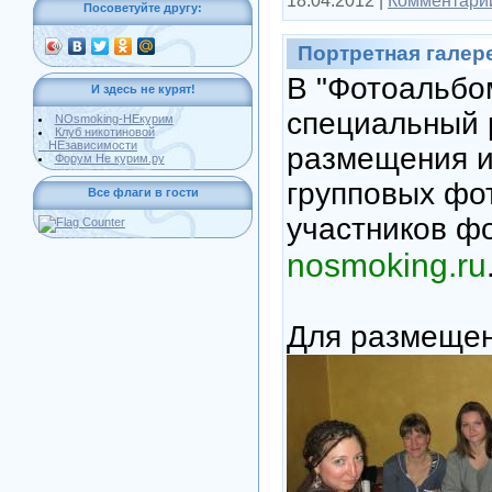
18.04.2012
|
Комментарии
Посоветуйте другу:
Портретная галер
В "Фотоальбо
И здесь не курят!
специальный 
NOsmoking-НЕкурим
Клуб никотиновой
НЕзависимости
размещения и
Форум Не курим.ру
групповых фо
Все флаги в гости
участников ф
nosmoking.ru
Для размеще