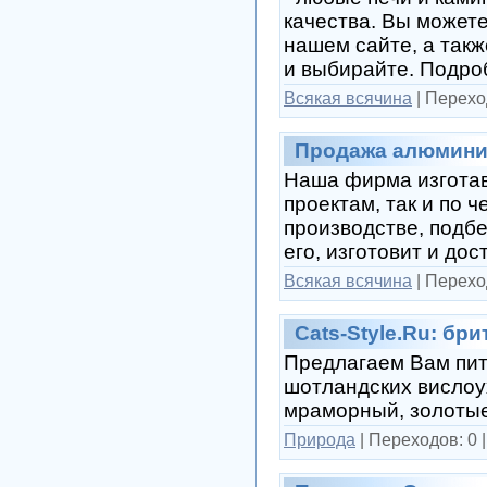
качества. Вы может
нашем сайте, а такж
и выбирайте. Подроб
Всякая всячина
|
Перехо
Продажа алюминие
Наша фирма изготав
проектам, так и по 
производстве, подб
его, изготовит и дос
Всякая всячина
|
Перехо
Cats-Style.Ru: бр
Предлагаем Вам пито
шотландских вислоу
мраморный, золоты
Природа
|
Переходов:
0