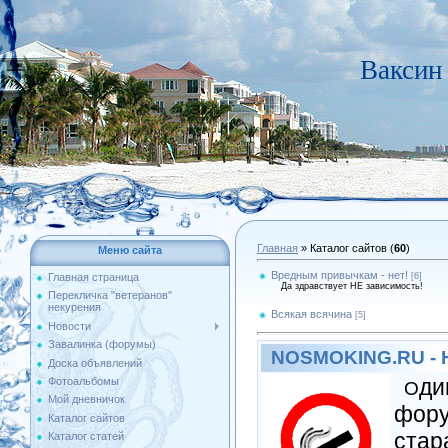
Ваксин 
Главная
»
Каталог сайтов
(
60
)
Меню сайта
Вредным привычкам - нет!
[6]
Главная страница
Да здравствует НЕ зависимость!
Перекличка "ветеранов"
некурения
Всякая всячина
[5]
Новости
Завалинка (форумы)
NOSMOKING.RU - 
Доска объявлений
ди
Фотоальбомы
О
Мой дневничок
фору
Каталог сайтов
ста
Каталог статей