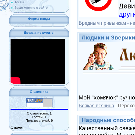
Тесты
Деви
Ваше мнение о сайте
друг
Форма входа
Вредным привычкам - не
Друзья, не курите!
Людики и Зверик
Статистика
Мой "хомячок" ручн
Всякая всячина
|
Перехо
Онлайн всего:
1
Гостей:
1
Народные способ
Пользователей:
0
Качественный свеже
С нами:
нас на сайте. Мы га