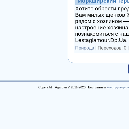
Йоркширский терь
Хотите обрести пре
Вам милых щенков й
рядом с хозяином — 
настроение хозяина
познакомиться с на
Lestaglamour.Dp.Ua.
Природа
|
Переходов:
0
Copyright I. Agarova © 2011-2026 |
Бесплатный
конструктор с