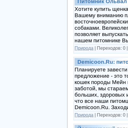
Питомник Ольвал 
Хотите купить щенка
Вашему вниманию п
восточноевропейски
собаками. Великоле
позволяет выпускат
нашем питомнике Вы
Природа
|
Переходов:
0
Demicoon.Ru: пито
Планируете завести
предложение - это 
кошек породы Мейн 
заботой, мы старае
больших, здоровых 
что все наши питом
Demicoon.Ru. Заход
Природа
|
Переходов:
0