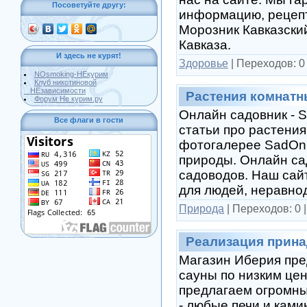
Посоветуйте другу:
информацию, рецепт
Морозник Кавказски
Кавказа.
И здесь не курят!
Здоровье
|
Переходов:
0
NOsmoking-НЕкурим
Клуб никотиновой
НЕзависимости
Растения комнатны
Форум Не курим.ру
Онлайн садовник - S
Все флаги в гости
статьи про растения
фотогалерее SadOnl
природы. Онлайн са
садоводов. Наш сай
для людей, неравно
Природа
|
Переходов:
0
Реализация прина
Магазин Иберия пре
сауны по низким цен
предлагаем огромны
- любые печи и кам