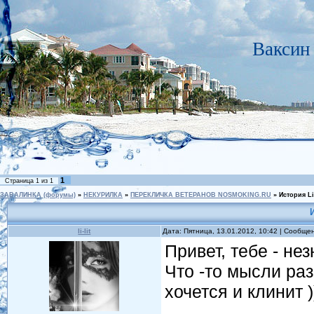
Ваксин 
1
Страница
1
из
1
ЗАВАЛИНКА (форумы)
»
НЕКУРИЛКА
»
ПЕРЕКЛИЧКА ВЕТЕРАНОВ NOSMOKING.RU
»
История Li-
И
li-lit
Дата: Пятница, 13.01.2012, 10:42 | Сообще
Привет, тебе - не
Что -то мысли раз
хочется и клинит )