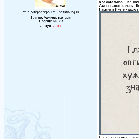
а за остальное - нал, нал
Ладно, расхныкалась. Б
Нарыла в Инете - дарю 
*****Суперветеран***** nosmoking.ru
Группа: Администраторы
Сообщений:
83
Статус:
Offline
Она стопроцентно точно