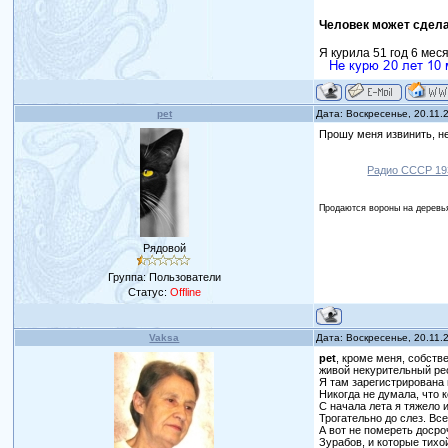
Человек может сдела
Я курила 51 год 6 мес
pet
Дата: Воскресенье, 20.11.
Прошу меня извинить, не
Радио СССР 193
Продаются вороны на деревь
Рядовой
Группа: Пользователи
Статус:
Offline
Vaksa
Дата: Воскресенье, 20.11.
pet
, кроме меня, собств
живой некурительный ре
Я там зарегистрирована 
Никогда не думала, что 
С начала лета я тяжело 
Трогательно до слез. Вс
А вот не помереть досро
Зурабов, и которые тихо