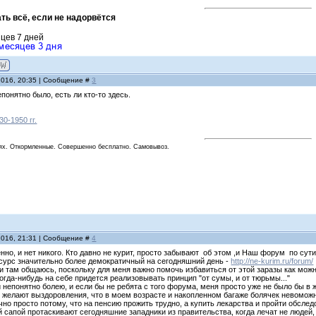
ть всё, если не надорвётся
яцев 7 дней
2016, 20:35 | Сообщение #
3
понятно было, есть ли кто-то здесь.
0-1950 гг.
ях. Откормленные. Совершенно бесплатно. Самовывоз.
2016, 21:31 | Сообщение #
4
енно, и нет никого. Кто давно не курит, просто забывают об этом ,и Наш форум по су
сурс значительно более демократичный на сегодняшний день -
http://ne-kurim.ru/forum/
и там общаюсь, поскольку для меня важно помочь избавиться от этой заразы как можн
когда-нибудь на себе придется реализовывать принцип "от сумы, и от тюрьмы..."
и непонятно болею, и если бы не ребята с того форума, меня просто уже не было бы в
е желают выздоровления, что в моем возрасте и накопленном багаже болячек невомож
чно просто потому, что на пенсию прожить трудно, а купить лекарства и пройти обсл
й сапой протаскивают сегодняшние западники из правительства, когда лечат не люде