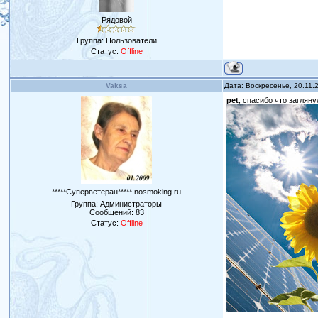
Рядовой
Группа: Пользователи
Статус:
Offline
Vaksa
Дата: Воскресенье, 20.11.
pet
, спасибо что заглян
*****Суперветеран***** nosmoking.ru
Группа: Администраторы
Сообщений:
83
Статус:
Offline