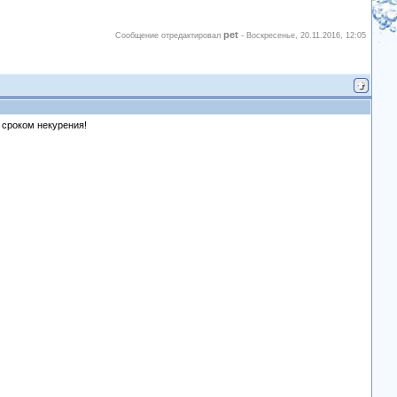
pet
Сообщение отредактировал
-
Воскресенье, 20.11.2016, 12:05
 сроком некурения!