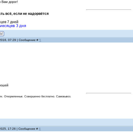
о Вам дорог!
ть всё, если не надорвётся
яцев 7 дней
.2016, 07:29 | Сообщение #
5
рошей
ях. Откормленные. Совершенно бесплатно. Самовывоз.
2025, 17:26 | Сообщение #
6