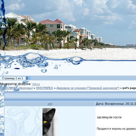
1
Страница
1
из
1
Модератор форума:
Vaksa
ЗАВАЛИНКА (форумы)
»
НЕКУРИЛКА
»
Дневники не курения ("Запасной аэродром")
»
pet's page
pet
Дата: Воскресенье, 20.11.
заглянули гости
Продаются вороны на деревь