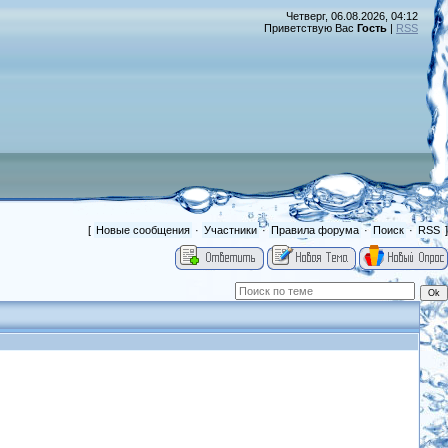
Четверг, 06.08.2026, 04:12
Приветствую Вас
Гость
|
RSS
[
Новые сообщения
·
Участники
·
Правила форума
·
Поиск
·
RSS
]