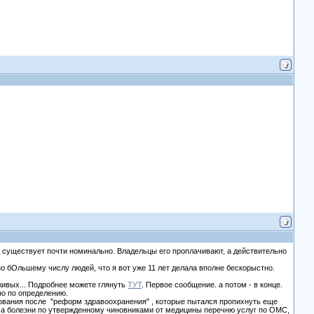
ти существует почти номинально. Владельцы его проплачивают, а действительно
о бОльшему числу людей, что я вот уже 11 лет делала вполне бескорыстно.
 живых... Подробнее можете глянуть
ТУТ
. Первое сообщение. а потом - в конце.
но по определению.
едования после "реформ здравоохранения" , которые пытался пропихнуть еще
й, а болезни по утвержденному чиновниками от медицины перечню услуг по ОМС,